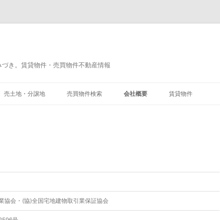
みづき。賃貸物件・売買物件不動産情報
コ
ン
売土地・分譲地
売買物件検索
会社概要
賃貸物件
テ
ン
ツ
へ
ス
キ
ッ
プ
引業協会・(協)全国宅地建物取引業保証協会
596号