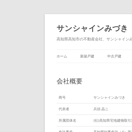
サンシャインみづき
高知県高知市の不動産会社、サンシャイン
ホーム
新築戸建
中古戸建
会社概要
商号
サンシャインみづき
代表者
兵頭 晶ニ
所属団体名
(社)高知県宅地建物取
免許番号
高知県知事免許（4）第2