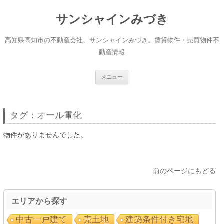
サンシャインみづき
高知県高知市の不動産会社、サンシャインみづき。賃貸物件・売買物件不
動産情報
コ
メニュー
ン
テ
ン
ツ
へ
タグ：オール電化
ス
キ
ッ
物件がありませんでした。
プ
前のページにもどる
エリアから探す
中古一戸建て
売土地
建築条件付き宅地